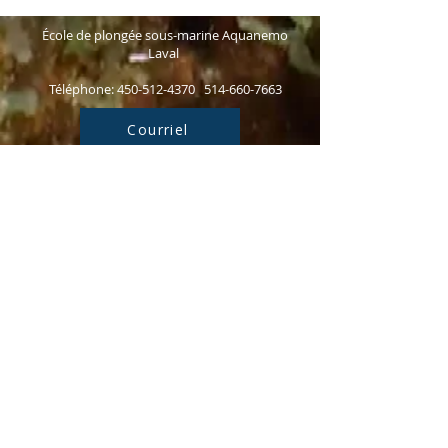
École de plongée sous-marine Aquanemo
Laval
Téléphone:
450-512-4370
514-660-7663
Courriel
SUIVEZ-NOUS !
Politique de confidentialité
Conditions d'utilisation
Politique d'annulation
École de plongée sous-marine Aquanemo © 2026
Laval, Montréal, Auteuil, Chomedey,
Duvernay, Fabreville, Laval‑des‑Rapides,
Laval‑Ouest, Laval‑sur‑le‑Lac, Îles‑Laval,
Pont‑Viau, Sainte‑Dorothée, Sainte‑Rose,
Saint‑François, Saint‑Vincent‑de‑Paul,
Vimont, Ahuntsic‑Cartierville, Anjou,