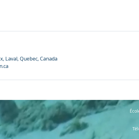
s
x, Laval, Quebec, Canada
n.ca
Éco
Té