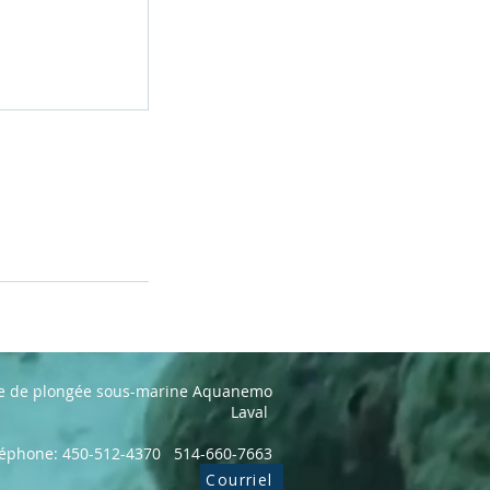
le de plongée sous-marine Aquanemo
Laval
léphone: 450-512-4370 514-660-7663
Courriel