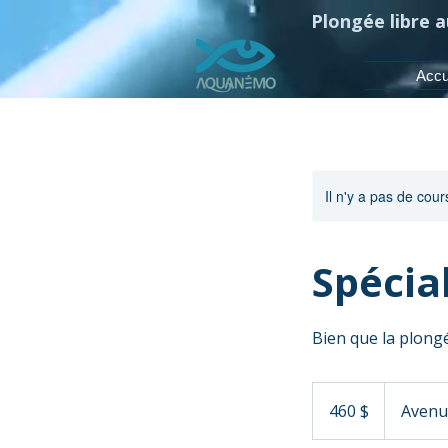
Plongée libre 
Accu
Il n'y a pas de co
Spécia
Bien que la plong
460 dollars
canadiens
460 $
Avenu