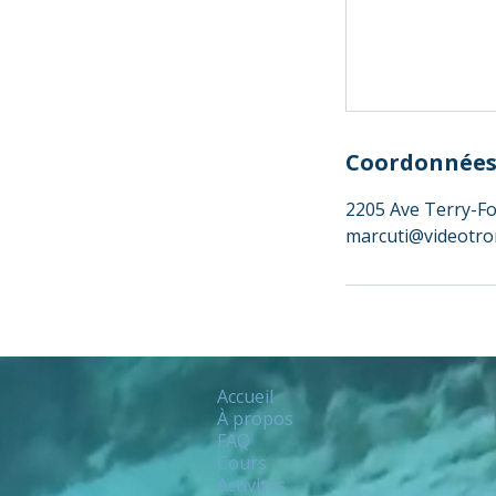
Coordonnée
2205 Ave Terry-Fo
marcuti@videotro
Accueil
À propos
FAQ
Cours
Activités