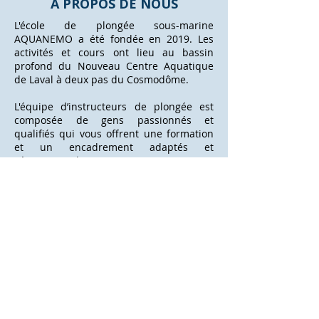
À PROPOS DE NOUS
L'école de plongée sous-marine
AQUANEMO a été fondée en 2019. Les
activités et cours ont lieu au bassin
profond du Nouveau Centre Aquatique
de Laval à deux pas du Cosmodôme.
L'équipe d’instructeurs de plongée est
composée de gens passionnés et
qualifiés qui vous offrent une formation
et un encadrement adaptés et
sécuritaire. Ils sauront vous transmettre
la passion de la plongée sous-marine. La
formation offerte est basée sur une
pédagogie solide des principes à
acquérir pour devenir un plongeur
confiant, compétent et actif. Bonne
plongée...
En savoir plus