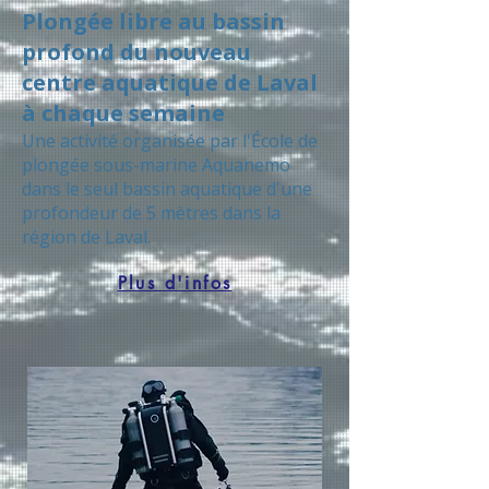
Plongée libre au bassin
profond du nouveau
centre aquatique de Laval
à chaque semaine
Une activité organisée par l'École de
plongée sous-marine Aquanemo
dans le seul bassin aquatique d'une
profondeur de 5 mètres dans la
région de Laval.
Plus d'infos