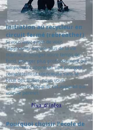
Initiation au recycleur en
circuit fermé (rebreather)
Si vous avez envie de vous
rapprocher encore plus de la vie
marine, prolonger votre temps de
fond, plonger plus profondément ou
simplement apprécier une plongée
complètement silencieuse sans le
bruit des bulles, nous vous
proposons l'essai de cet appareil qui
vous le permet.
Plus d'infos
Pourquoi choisir l'école de