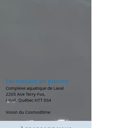
Formation en piscine
Complexe aquatique de Laval
2205 Ave Terry-Fox,
Laval, Québec H7T 0S4
Voisin du Cosmodôme