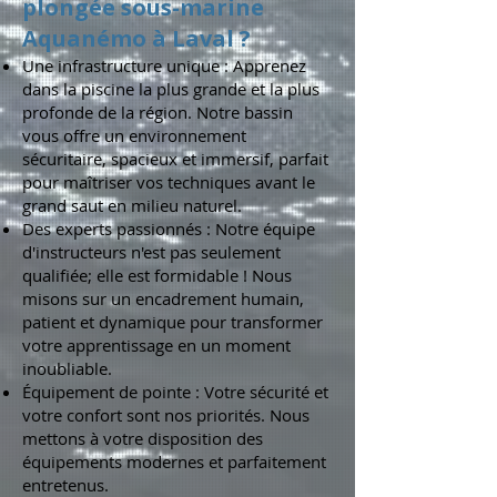
plongée sous-marine
Aquanémo à Laval ?
Une infrastructure unique : Apprenez
dans la piscine la plus grande et la plus
profonde de la région. Notre bassin
vous offre un environnement
sécuritaire, spacieux et immersif, parfait
pour maîtriser vos techniques avant le
grand saut en milieu naturel.
Des experts passionnés : Notre équipe
d'instructeurs n'est pas seulement
qualifiée; elle est formidable ! Nous
misons sur un encadrement humain,
patient et dynamique pour transformer
votre apprentissage en un moment
inoubliable.
Équipement de pointe : Votre sécurité et
votre confort sont nos priorités. Nous
mettons à votre disposition des
équipements modernes et parfaitement
entretenus.