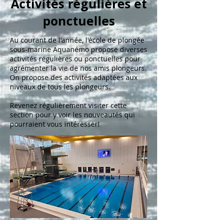
Activités régulières et
ponctuelles
Au courant de l'année, l'école de plongée
sous-marine Aquanémo propose diverses
activités régulières ou ponctuelles pour
agrémenter la vie de nos amis plongeurs.
On propose des activités adaptées aux
niveaux de tous les plongeurs.
Revenez régulièrement visiter cette
section pour y voir les nouveautés qui
pourraient vous intéresser!