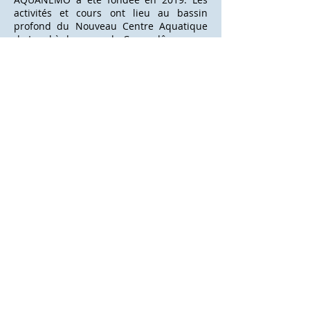
activités et cours ont lieu au bassin
profond du Nouveau Centre Aquatique
de Laval à deux pas du Cosmodôme.
L'équipe d’instructeurs de plongée est
composée de gens passionnés et
qualifiés qui vous offrent une formation
et un encadrement adaptés et
sécuritaire. Ils sauront vous transmettre
la passion de la plongée sous-marine. La
formation offerte est basée sur une
pédagogie solide des principes à
acquérir pour devenir un plongeur
confiant, compétent et actif. Bonne
plongée...
En savoir plus
NOUS CONTACTER
École de plongée sous-marine