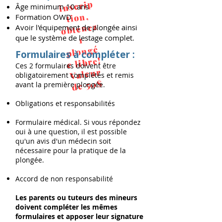
inscrip
Âge minimum 10 ans
tion,
Formation OWD
obtenez
Avoir l'équipement de plongée ainsi
que le système de lestage complet.
1
plongé
Formulaires à compléter :
e libre!
Ces 2 formulaires doivent être
Valeur
obligatoirement complétés et remis
de 50$
avant la première plongée.
Obligations et responsabilités
Formulaire médical. Si vous répondez
oui à une question, il est possible
qu'un avis d'un médecin soit
nécessaire pour la pratique de la
plongée.
Accord de non responsabilité
Les parents ou tuteurs des mineurs
doivent compléter les mêmes
formulaires et apposer leur signature