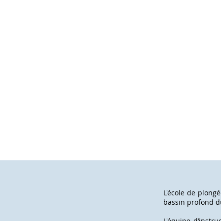
L'école de plong
bassin profond 
L'équipe d’instr