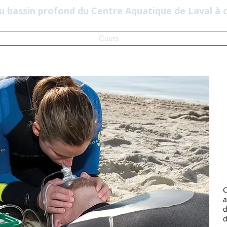
au bassin profond du Centre Aquatique de Laval à
eil
À propos
FAQ
Cours
Activités
Calendrier
C
a
d
d