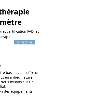
thérapie
omètre
et certification PADI et
hérapie
S'inscrire
?
tre bassin vous offre un
ut en milieu naturel.
 ! Nous misons sur un
iable.
tion des équipements