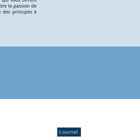
tre la passion de
e des principes à
le de plongée sous-marine Aquanemo
Laval
léphone: 450-512-4370 514-660-7663
Courriel