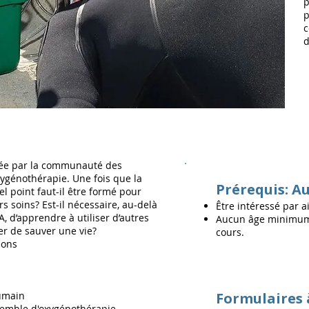
p
p
c
d
dée par la communauté des
xygénothérapie. Une fois que la
Prérequis: A
el point faut-il être formé pour
s soins? Est-il nécessaire, au-delà
Être intéressé par a
, d’apprendre à utiliser d’autres
​Aucun âge minimum;
er de sauver une vie?
cours.
ions
humain
Formulaires 
semble d'oxygénothérapie