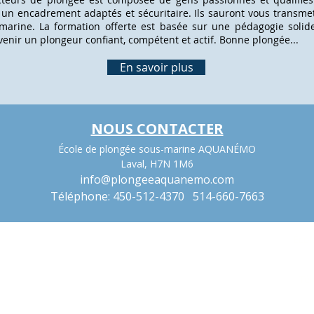
 un encadrement adaptés et sécuritaire. Ils sauront vous transmet
marine. La formation offerte est basée sur une pédagogie solid
enir un plongeur confiant, compétent et actif. Bonne plongée...
En savoir plus
NOUS CONTACTER
École de plongée sous-marine AQUANÉMO
Laval, H7N 1M6
info@plongeeaquanemo.com
Téléphone: 450-512-4370 514-660-7663
Éco
Té