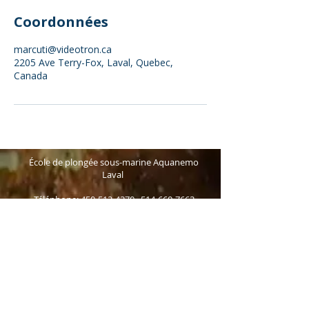
Coordonnées
marcuti@videotron.ca
2205 Ave Terry-Fox, Laval, Quebec,
Canada
École de plongée sous-marine Aquanemo
Laval
Téléphone:
450-512-4370
514-660-7663
Courriel
SUIVEZ-NOUS !
Politique de confidentialité